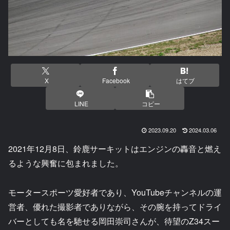
X
Facebook
はてブ
LINE
コピー
2023.09.20
2024.03.06
2021年12月8日、鈴鹿サーキットはエンジンの轟音と燃え
るような興奮に包まれました。
モータースポーツ愛好者であり、YouTubeチャンネルの運
営者、優れた撮影者でありながら、その腕を持ってドライ
バーとしても名を馳せる岡田崇司さんが、待望のZ34スー