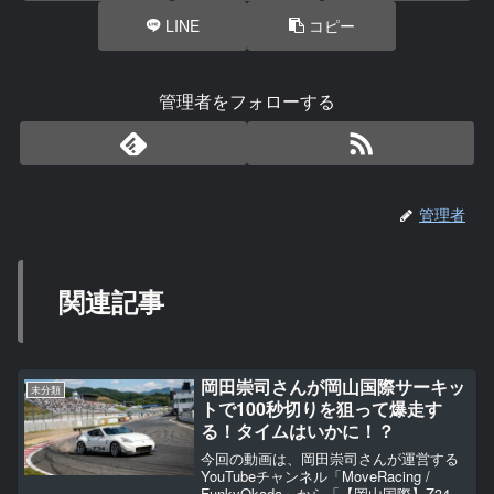
LINE
コピー
管理者をフォローする
管理者
関連記事
岡田崇司さんが岡山国際サーキッ
未分類
トで100秒切りを狙って爆走す
る！タイムはいかに！？
今回の動画は、岡田崇司さんが運営する
YouTubeチャンネル「MoveRacing /
FunkyOkada」から「【岡山国際】Z34で