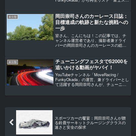
ードウェイ」をご紹介します。岡田崇司
さんは2000年～2005年頃までにGC8に乗
り、南大阪の峠で遊んでい...
岡田崇司さんのカーレース日誌：
未分類
目標達成の軌跡と新たな挑戦への
一歩
皆さん、こんにちは！この記事では、チ
ャンネル運営者であり、撮影者兼ドライ
バーの岡田崇司さんのカーレースの総集
編をお届けします。2022年1月31日から2
月22日までの短い期間における彼の軌跡
を追い、鈴鹿サーキットと岡山国際サー
チューニングフェスタでS2000を
未分類
キットでのレー...
追いかける動画がヤバイ！
YouTubeチャンネル「MoveRacing /
FunkyOkada」の運営、兼ドライバーとし
て活躍する岡田崇司さんが、チューニン
グフェスタでS2000を追いかける動画が
ヤバイです！チューニングカーの祭典で
ある「チューニングフェスタ」を...
スポーツカーの饗宴：岡田崇司さんが贈
る鈴鹿サーキットクルージングクラスの
速さと安全の探求