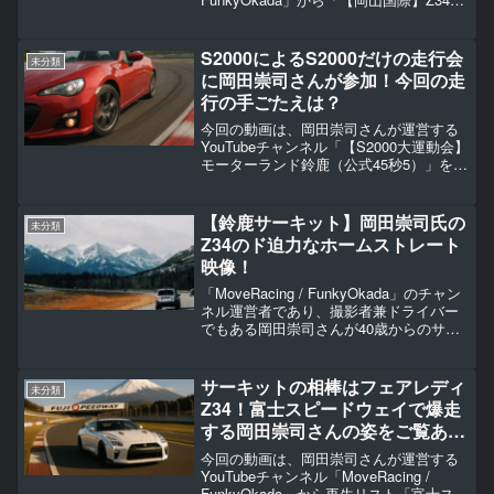
またも撃沈！目標100秒切り」をご紹介し
ます。岡田崇司さんは2000年～2005年頃
までにGC8に乗り、...
S2000によるS2000だけの走行会
未分類
に岡田崇司さんが参加！今回の走
行の手ごたえは？
今回の動画は、岡田崇司さんが運営する
YouTubeチャンネル「【S2000大運動会】
モーターランド鈴鹿（公式45秒5）」をご
紹介します。岡田崇司さんは2000年～
2005年頃までにGC8に乗り、南大阪の峠
で遊んでいた車乗りでしたが、引退。
【鈴鹿サーキット】岡田崇司氏の
未分類
そ...
Z34のド迫力なホームストレート
映像！
「MoveRacing / FunkyOkada」のチャン
ネル運営者であり、撮影者兼ドライバー
でもある岡田崇司さんが40歳からのサー
キットに挑戦したエピソードをご紹介し
ます。本記事で紹介するエピソードは、
鈴鹿サーキットのホームストレートを
サーキットの相棒はフェアレディ
未分類
走...
Z34！富士スピードウェイで爆走
する岡田崇司さんの姿をご覧あ
れ！
今回の動画は、岡田崇司さんが運営する
YouTubeチャンネル「MoveRacing /
FunkyOkada」から再生リスト「富士スピ