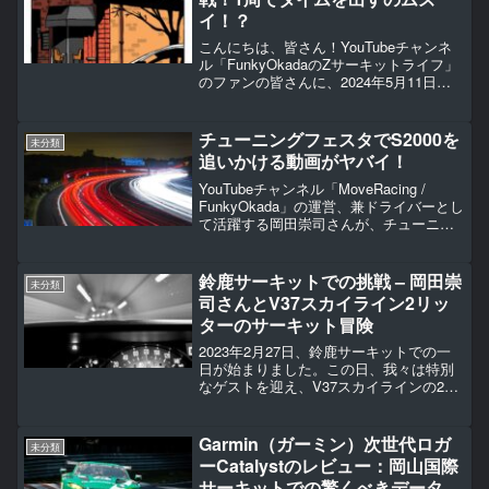
イ！？
こんにちは、皆さん！YouTubeチャンネ
ル「FunkyOkadaのZサーキットライフ」
のファンの皆さんに、2024年5月11日に
開催されたADVAN 岡山国際サーキットの
2枠目での挑戦をお届けします。今回のテ
ーマは、1周でベストタイムを出...
チューニングフェスタでS2000を
未分類
追いかける動画がヤバイ！
YouTubeチャンネル「MoveRacing /
FunkyOkada」の運営、兼ドライバーとし
て活躍する岡田崇司さんが、チューニン
グフェスタでS2000を追いかける動画が
ヤバイです！チューニングカーの祭典で
ある「チューニングフェスタ」を...
鈴鹿サーキットでの挑戦 – 岡田崇
未分類
司さんとV37スカイライン2リッ
ターのサーキット冒険
2023年2月27日、鈴鹿サーキットでの一
日が始まりました。この日、我々は特別
なゲストを迎え、V37スカイラインの2リ
ッターモデルをレンタルしました。その
ゲストとは、サーキット愛好家であり、
YouTubeチャンネル運営者、撮影者、そ
Garmin（ガーミン）次世代ロガ
未分類
してドラ...
ーCatalystのレビュー：岡山国際
サーキットでの驚くべきデータ解