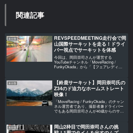
関連記事
REVSPEEDMEETING走行会で岡
未分類
山国際サーキットを走る！ドライ
バー視点でサーキットを体感
今回は、岡田崇司さんが運営する
YouTubeチャンネル「MoveRacing /
FunkyOkada」から「【フェアレディ
Z/Z34 nismo】岡山国際「1分46秒台」ド
ライバー目線！（2022.02.05）REV走行
会」をご紹介してい...
【鈴鹿サーキット】岡田崇司氏の
未分類
Z34のド迫力なホームストレート
映像！
「MoveRacing / FunkyOkada」のチャン
ネル運営者であり、撮影者兼ドライバー
でもある岡田崇司さんが40歳からのサー
キットに挑戦したエピソードをご紹介し
ます。本記事で紹介するエピソードは、
鈴鹿サーキットのホームストレートを
岡山2枠目で岡田崇司さんの挑
未分類
走...
戦！1周でタイムを出すのムズ