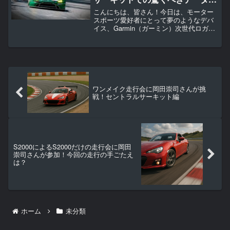
析
こんにちは、皆さん！今日は、モーター
スポーツ愛好者にとって夢のようなデバ
イス、Garmin（ガーミン）次世代ロガー
Catalystをご紹介します。この怪しいほど
素晴らしいデバイスを紹介するのは、チ
ャンネル運営者であり、撮影者兼ドライ
バーであ...
ワンメイク走行会に岡田崇司さんが挑
戦！セントラルサーキット編
S2000によるS2000だけの走行会に岡田
崇司さんが参加！今回の走行の手ごたえ
は？
ホーム
未分類