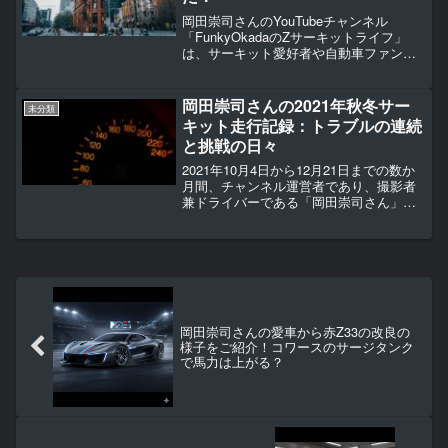
岡田崇司さんのYouTubeチャンネル
「FunkyOkadaのZサーキットライフ」
は、サーキット愛好者や自動車ファンに
とっては欠かせない存在です。彼の情熱
とスキルを駆使したサーキットライフ
は、多くの視聴者に刺激を与え、楽しみ
岡田崇司さんの2021年秋冬サー
未分類
を提供してきまし...
キット走行記録：トラブルの連続
と挑戦の日々
2021年10月4日から12月21日までの数か
月間、チャンネル運営者であり、撮影者
兼ドライバーである「岡田崇司さん」
が、サーキットでの走行を総集編として
振り返ります。この期間は、ヤバイトラ
ブルが続き、メンタル的にもかなり厳し
い時期となりまし...
岡田崇司さんの愛車から赤Z33の改良の
様子をご紹介！コワースのサージタンク
で馬力は上がる？