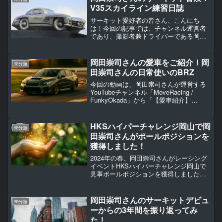
バネ...
V35スカイライン練習日誌
サーキット愛好者の皆さん、こんにち
は！今回の記事では、チャンネル運営者
であり、撮影者兼ドライバーである岡田
崇司さんのヤバイサーキット冒険を探求
します。彼はZ34での走行で50秒を切る
快挙を達成し、その後Z34の長期メンテナ
岡田崇司さんの愛車をご紹介！岡
未分類
ンスに取り組んでい...
田崇司さんの日常使いのBRZ
今回の動画は、岡田崇司さんが運営する
YouTubeチャンネル「MoveRacing /
FunkyOkada」から「【愛車紹介】
BRZ(ZD8)通勤~サーキットまで快適仕
様」をご紹介します。岡田崇司さんは
2000年～2005年頃までにGC8...
HKSハイパーチャレンジ岡山で岡
未分類
田崇司さんがポールポジションを
獲得しました！
2024年の春、岡田崇司さんがレーシング
イベントHKSハイパーチャレンジ岡山で
見事ポールポジションを獲得しました。
この快挙は、彼のYouTubeチャンネル
「FunkyOkadaのZサーキットライフ」の
フォロワーにとっても特別な瞬間となり
岡田崇司さんのサーキットデビュ
未分類
まし...
ーからの3年間を振り返ってみ
た！