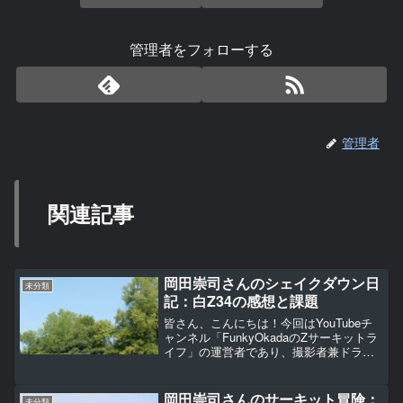
管理者をフォローする
管理者
関連記事
岡田崇司さんのシェイクダウン日
未分類
記：白Z34の感想と課題
皆さん、こんにちは！今回はYouTubeチ
ャンネル「FunkyOkadaのZサーキットラ
イフ」の運営者であり、撮影者兼ドライ
バーである岡田崇司さんの、最新のサー
キット体験についてお話ししましょう。
岡田さんが白Z34に行ったGTウイングと
岡田崇司さんのサーキット冒険：
未分類