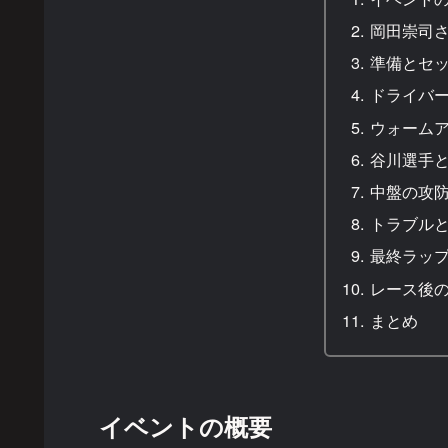
岡田崇司
準備とセ
ドライバ
ウォーム
谷川選手
中盤の攻
トラブル
最終ラッ
レース後
まとめ
イベントの概要