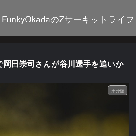
FunkyOkadaのZサーキットライフ
ルで岡田崇司さんが谷川選手を追いか
未分類