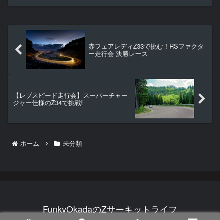
排気」についてご紹介していきます。動
画では、REVSPEED鈴鹿サ...
赤フェアレディZ33で挑む！RSファクタ
ー走行会 決勝レース
【レブスピード走行会】スーパーチャー
ジャー仕様のZ34で挑戦!
ホーム
未分類
FunkyOkadaのZサーキットライフ