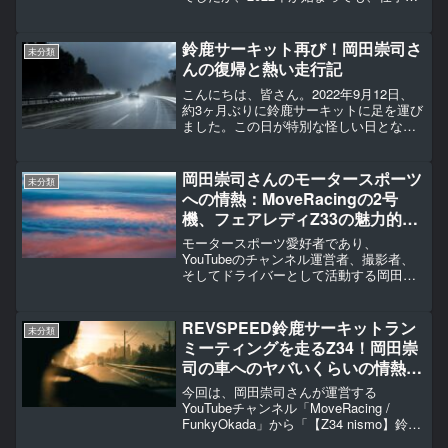
忙しく、なかなかサーキットに行けずに
いました。あまりにサーキットに行けず
にうずうずしてしまった岡田崇司さん
鈴鹿サーキット再び！岡田崇司さ
未分類
は、一つの解消方法を思...
んの復帰と熱い走行記
こんにちは、皆さん。2022年9月12日、
約3ヶ月ぶりに鈴鹿サーキットに足を運び
ました。この日が特別な怪しい日となっ
たのは、チャンネル運営者であり、撮影
者兼ドライバーでもある岡田崇司さんの
復帰が待ち遠しい瞬間でした。さて、約7
岡田崇司さんのモータースポーツ
未分類
ヶ月ぶりの鈴鹿...
への情熱：MoveRacingの2号
機、フェアレディZ33の魅力的な
旅
モータースポーツ愛好者であり、
YouTubeのチャンネル運営者、撮影者、
そしてドライバーとして活動する岡田崇
司さん。彼の情熱と才能は、練習車両と
してのフェアレディZ33を通じて明らかに
なります。この記事では、岡田崇司さん
REVSPEED鈴鹿サーキットラン
未分類
が所有するMoveR...
ミーティングを走るZ34！岡田崇
司の車へのヤバいくらいの情熱を
垣間見る
今回は、岡田崇司さんが運営する
YouTubeチャンネル「MoveRacing /
FunkyOkada」から「【Z34 nismo】鈴鹿
サーキット、スーパーチャージャー&フル