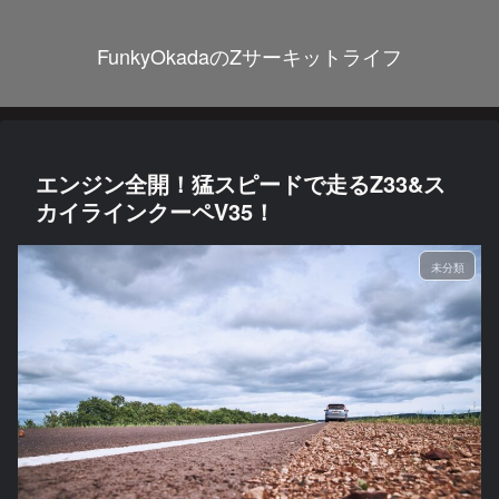
FunkyOkadaのZサーキットライフ
エンジン全開！猛スピードで走るZ33&ス
カイラインクーペV35！
未分類