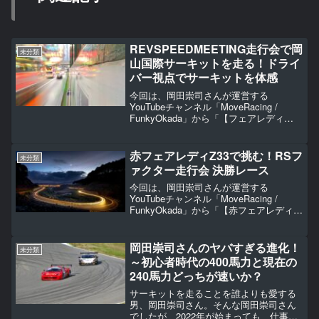
REVSPEEDMEETING走行会で岡
未分類
山国際サーキットを走る！ドライ
バー視点でサーキットを体感
今回は、岡田崇司さんが運営する
YouTubeチャンネル「MoveRacing /
FunkyOkada」から「【フェアレディ
Z/Z34 nismo】岡山国際「1分46秒台」ド
ライバー目線！（2022.02.05）REV走行
会」をご紹介してい...
赤フェアレディZ33で挑む！RSフ
未分類
ァクター走行会 決勝レース
今回は、岡田崇司さんが運営する
YouTubeチャンネル「MoveRacing /
FunkyOkada」から「【赤フェアレディ
Z33】RSファクター走行会 決勝レース 外
カメ（2021.11.05）」についてご紹介し
ていきます。今回の動画は...
岡田崇司さんのヤバすぎる進化！
未分類
～初心者時代の400馬力と現在の
240馬力どっちが速いか？
サーキットを走ることを誰よりも愛する
男、岡田崇司さん。そんな岡田崇司さん
でしたが、2022年が始まっても、仕事が